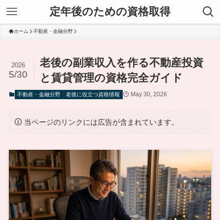
定年後のための資格取得
ホーム
不動産・金融分野
老後の副業収入を作る不動産投資
2026
5/30
と賃貸管理の資格完全ガイド
May 30, 2026
不動産・金融分野
老後に役立つ資格情報
当ページのリンクには広告が含まれています。