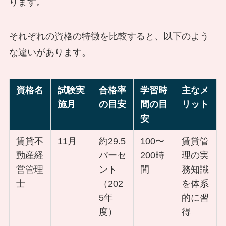
ります。
それぞれの資格の特徴を比較すると、以下のよう
な違いがあります。
資格名
試験実
合格率
学習時
主なメ
施月
の目安
間の目
リット
安
賃貸不
11月
約29.5
100〜
賃貸管
動産経
パーセ
200時
理の実
営管理
ント
間
務知識
士
（202
を体系
5年
的に習
度）
得