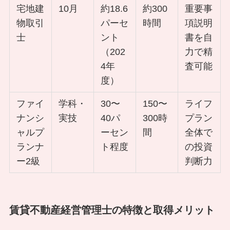
宅地建
10月
約18.6
約300
重要事
物取引
パーセ
時間
項説明
士
ント
書を自
（202
力で精
4年
査可能
度）
ファイ
学科・
30〜
150〜
ライフ
ナンシ
実技
40パ
300時
プラン
ャルプ
ーセン
間
全体で
ランナ
ト程度
の投資
ー2級
判断力
賃貸不動産経営管理士の特徴と取得メリット