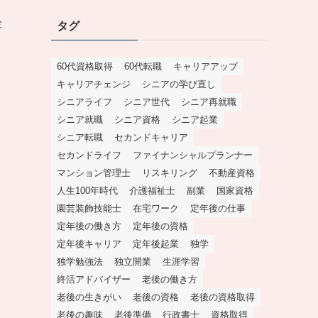
金
タグ
60代資格取得
60代転職
キャリアアップ
キャリアチェンジ
シニアの学び直し
シニアライフ
シニア世代
シニア再就職
シニア就職
シニア資格
シニア起業
シニア転職
セカンドキャリア
セカンドライフ
ファイナンシャルプランナー
マンション管理士
リスキリング
不動産資格
人生100年時代
介護福祉士
副業
国家資格
園芸装飾技能士
在宅ワーク
定年後の仕事
定年後の働き方
定年後の資格
定年後キャリア
定年後起業
独学
独学勉強法
独立開業
生涯学習
終活アドバイザー
老後の働き方
老後の生きがい
老後の資格
老後の資格取得
老後の趣味
老後準備
行政書士
資格取得