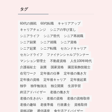
タグ
60代の挑戦
60代転職
キャリアアップ
キャリアチェンジ
シニアの学び直し
シニアライフ
シニア世代
シニア再就職
シニア副業
シニア就職
シニア資格
シニア起業
シニア転職
セカンドキャリア
セカンドライフ
ファイナンシャルプランナー
マンション管理士
不動産資格
人生100年時代
介護福祉士
副業
国家資格
園芸装飾技能士
在宅ワーク
定年後の仕事
定年後の働き方
定年後の資格
定年後キャリア
定年後起業
独学
独学勉強法
独立開業
生涯学習
終活アドバイザー
老後の働き方
老後の生きがい
老後の資格
老後の資格取得
老後の趣味
老後準備
行政書士
資格取得
資格試験
通信講座
食生活アドバイザー