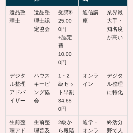
遺品整
遺品整
受講料
通信講
業界最
理士
理士認
25,00
座
大手・
定協会
0円
知名度
+認定
が高い
費
10,00
0円
デジタ
ハウス
1・2
オンラ
デジタ
ル整理
キーピ
級セッ
イン
ル整理
アドバ
ング協
ト早割
に特化
イザー
会
34,65
0円
生前整
生前整
2級か
通学・
終活分
理アド
理普及
ら段階
オンラ
野で人