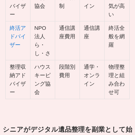
バイザ
協会
制
イン
気が高
ー
い
終活ア
NPO
通信講
通信講
終活全
ドバイ
法人
座費用
座
般を網
ザー
ら・
羅
し・さ
整理収
ハウス
段階別
通学・
物理整
納アド
キーピ
費用
オンラ
理と組
バイザ
ング協
イン
み合わ
ー
会
せ可
シニアがデジタル遺品整理を副業として始