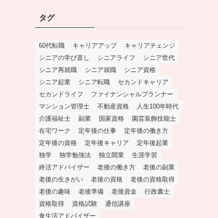
タグ
60代転職
キャリアアップ
キャリアチェンジ
シニアの学び直し
シニアライフ
シニア世代
シニア再就職
シニア就職
シニア資格
シニア起業
シニア転職
セカンドキャリア
セカンドライフ
ファイナンシャルプランナー
マンション管理士
不動産資格
人生100年時代
介護福祉士
副業
国家資格
園芸装飾技能士
在宅ワーク
定年後の仕事
定年後の働き方
定年後の資格
定年後キャリア
定年後起業
独学
独学勉強法
独立開業
生涯学習
終活アドバイザー
老後の働き方
老後の副業
老後の生きがい
老後の資格
老後の資格取得
老後の趣味
老後準備
老後資金
行政書士
資格取得
資格試験
通信講座
食生活アドバイザー