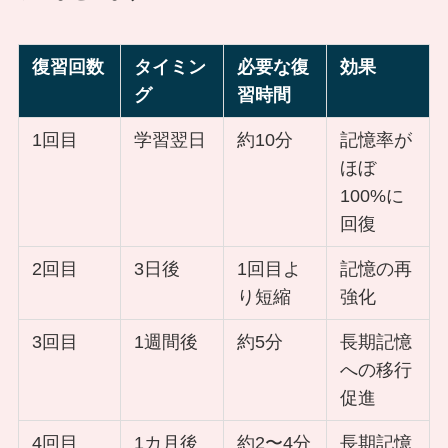
復習回数
タイミン
必要な復
効果
グ
習時間
1回目
学習翌日
約10分
記憶率が
ほぼ
100%に
回復
2回目
3日後
1回目よ
記憶の再
り短縮
強化
3回目
1週間後
約5分
長期記憶
への移行
促進
4回目
1カ月後
約2〜4分
長期記憶