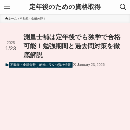
定年後のための資格取得
ホーム
不動産・金融分野
測量士補は定年後でも独学で合格
2026
可能！勉強期間と過去問対策を徹
1/23
底解説
January 23, 2026
不動産・金融分野
老後に役立つ資格情報