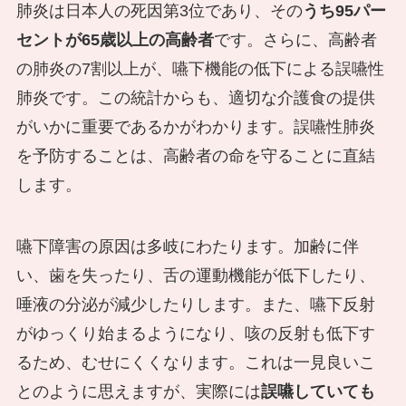
肺炎は日本人の死因第3位であり、その
うち95パー
セントが65歳以上の高齢者
です。さらに、高齢者
の肺炎の7割以上が、嚥下機能の低下による誤嚥性
肺炎です。この統計からも、適切な介護食の提供
がいかに重要であるかがわかります。誤嚥性肺炎
を予防することは、高齢者の命を守ることに直結
します。
嚥下障害の原因は多岐にわたります。加齢に伴
い、歯を失ったり、舌の運動機能が低下したり、
唾液の分泌が減少したりします。また、嚥下反射
がゆっくり始まるようになり、咳の反射も低下す
るため、むせにくくなります。これは一見良いこ
とのように思えますが、実際には
誤嚥していても