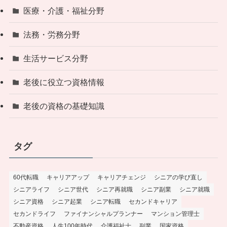
医療・介護・福祉分野
法務・労務分野
生活サービス分野
老後に役立つ資格情報
老後の資格の基礎知識
タグ
60代転職
キャリアアップ
キャリアチェンジ
シニアの学び直し
シニアライフ
シニア世代
シニア再就職
シニア副業
シニア就職
シニア資格
シニア起業
シニア転職
セカンドキャリア
セカンドライフ
ファイナンシャルプランナー
マンション管理士
不動産資格
人生100年時代
介護福祉士
副業
国家資格