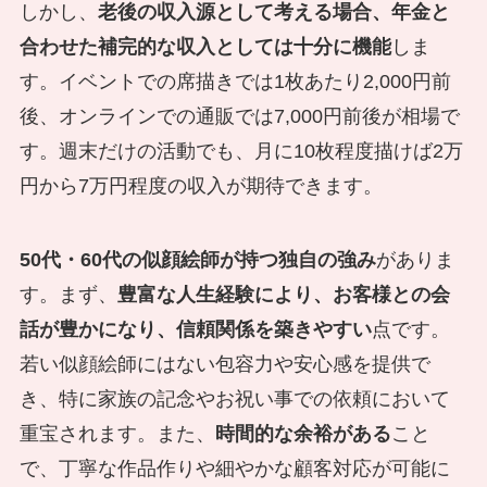
しかし、
老後の収入源として考える場合、年金と
合わせた補完的な収入としては十分に機能
しま
す。イベントでの席描きでは1枚あたり2,000円前
後、オンラインでの通販では7,000円前後が相場で
す。週末だけの活動でも、月に10枚程度描けば2万
円から7万円程度の収入が期待できます。
50代・60代の似顔絵師が持つ独自の強み
がありま
す。まず、
豊富な人生経験により、お客様との会
話が豊かになり、信頼関係を築きやすい
点です。
若い似顔絵師にはない包容力や安心感を提供で
き、特に家族の記念やお祝い事での依頼において
重宝されます。また、
時間的な余裕がある
こと
で、丁寧な作品作りや細やかな顧客対応が可能に