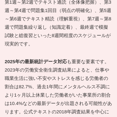
第1週～第2週でテキスト通読（全体像把握）、第3
週～第4週で問題集1回目（弱点の明確化）、第5週
～第6週でテキスト精読（理解重視）、第7週～第8
週で問題集繰り返し（知識定着）、最終週で模擬
試験と総復習といった8週間程度のスケジュールが
現実的です。
2025年の最新統計データ対応
も重要な要素です。
2023年の労働安全衛生調査結果によると、仕事や
職業生活に強い不安やストレスを感じる労働者の
割合は82.7%、過去1年間にメンタルヘルス不調に
より1ヶ月以上休業した労働者がいた事業所の割合
は10.4%などの最新データが出題される可能性があ
ります。公式テキストの2018年調査結果を中心に